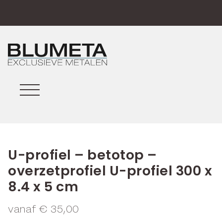
U-profiel – betotop –
overzetprofiel U-profiel 300 x
8.4 x 5 cm
vanaf
€
35,00