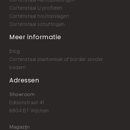
Cortenstaal kantopsluitingen
Cortenstaal U profielen
Cortenstaal houtopslagen
Cortenstaal schuttingen
Meer informatie
Blog
Cortenstaal plantenbak of border zonder
bodem
Adressen
Showroom
Edisonstraat 41
6604 BT Wijchen
Magazijn