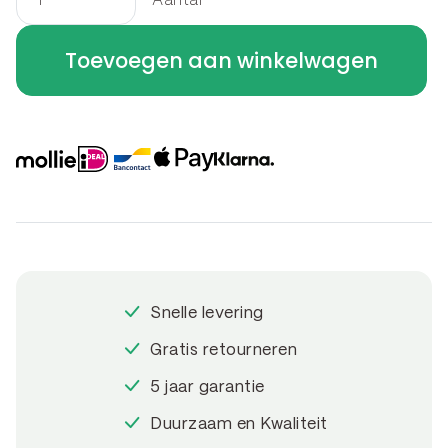
Aantal
U-
profiel
Toevoegen aan winkelwagen
-
betotop
-
overzetprofiel
U-
profiel
300
x
8.4
Snelle levering
x
5
Gratis retourneren
cm
5 jaar garantie
aantal
Duurzaam en Kwaliteit