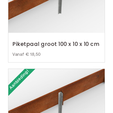
k
r
e
i
l
j
i
s
j
i
k
s
Piketpaal groot 100 x 10 x 10 cm
e
:
p
€
Vanaf
€
18,50
r
i
6
Aanbieding!
j
,
s
9
w
9
a
.
s
: