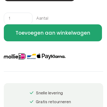
Aantal
Borderrand
flexibel
Toevoegen aan winkelwagen
240
x
40
cm
aantal
Snelle levering
Gratis retourneren