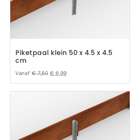
Piketpaal klein 50 x 4.5 x 4.5
cm
Vanaf
€
7,50
O
€
6,99
H
o
u
r
i
s
d
p
i
r
g
o
e
n
p