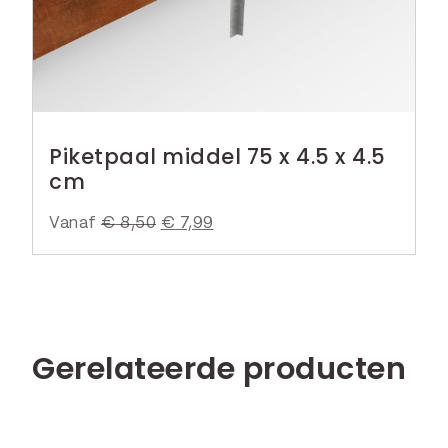
€
7
,
5
Piketpaal middel 75 x 4.5 x 4.5
0
cm
.
Vanaf
€
8,50
O
€
7,99
H
o
u
r
i
s
d
p
i
Gerelateerde producten
r
g
o
e
n
p
k
r