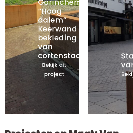
Stad Brussel,
plantenbakken
van
SB
cortenstaal
pl
Bekijk dit project
Beki
Projecten op Maat: Van