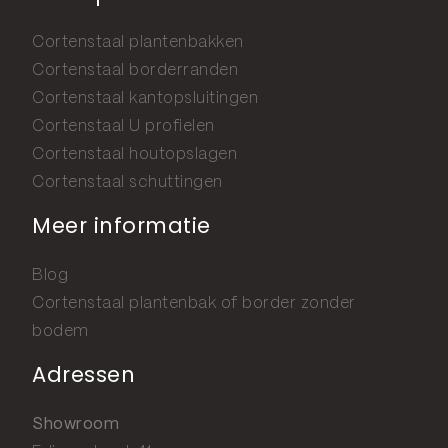
Cortenstaal plantenbakken
Cortenstaal borderranden
Cortenstaal kantopsluitingen
Cortenstaal U profielen
Cortenstaal houtopslagen
Cortenstaal schuttingen
Meer informatie
Blog
Cortenstaal plantenbak of border zonder
bodem
Adressen
Showroom
Edisonstraat 41