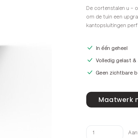
De cortenstalen u – o
om de tuin een upgr
kantopsluitingen
perf
In één geheel
Volledig gelast 
Geen zichtbare b
Maatwerk 
Aan
U-