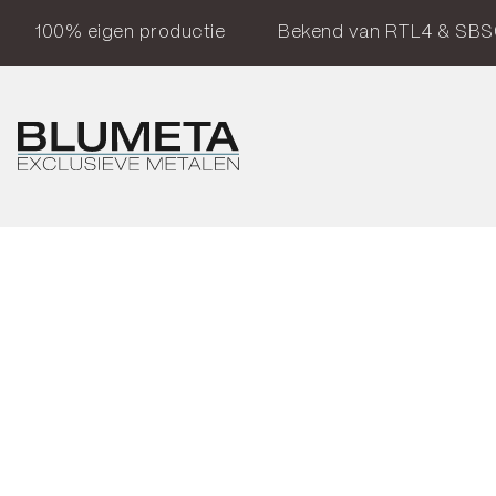
100% eigen productie
Bekend van RTL4 & SBS