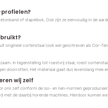
-profielen?
betonband of stapelbok. Ook zijn ze eenvoudig in de aar
bruikt?
it origineel cortenstaal (ook wel geschreven als Cor-Ten
urzaam. In tegenstelling tot roestvrij staal, roest corten
egen doorrotten. Het materiaal gaat dus levenslang mee e
ren wij zelf
oor ons zelf conform de iso- en nen-normen geproduceer
d met de daarbij horende machines. Hierdoor kunnen we 