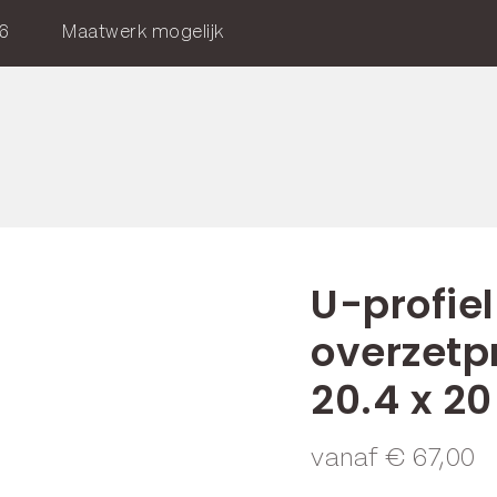
6
Maatwerk mogelijk
U-profie
overzetpr
20.4 x 2
vanaf
€
67,00