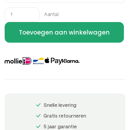
Aantal
Border
vierkant
Toevoegen aan winkelwagen
150
x
150
x
40
cm
aantal
Snelle levering
Gratis retourneren
5 jaar garantie