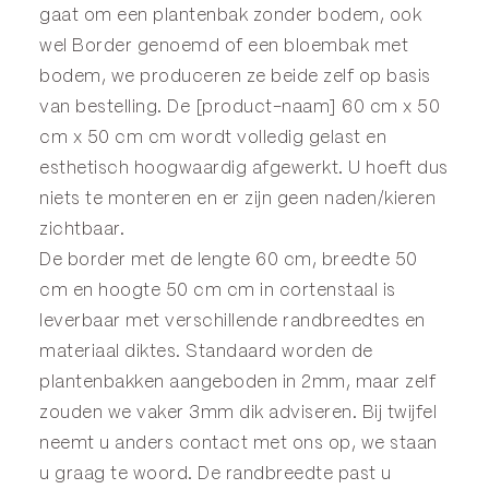
gaat om een plantenbak zonder bodem, ook
wel
Border
genoemd of een
bloembak
met
bodem, we produceren ze beide zelf op basis
van bestelling. De [product-naam] 60 cm x 50
cm x 50 cm cm wordt volledig gelast en
esthetisch hoogwaardig afgewerkt. U hoeft dus
niets te monteren en er zijn geen naden/kieren
zichtbaar.
De border met de lengte 60 cm, breedte 50
cm en hoogte 50 cm cm in cortenstaal is
leverbaar met verschillende randbreedtes en
materiaal diktes. Standaard worden de
plantenbakken aangeboden in 2mm, maar zelf
zouden we vaker 3mm dik adviseren. Bij twijfel
neemt u anders
contact
met ons op, we staan
u graag te woord. De randbreedte past u