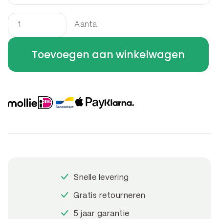
Aantal
Border
rechthoek
Toevoegen aan winkelwagen
60
x
50
x
50
cm
aantal
Snelle levering
Gratis retourneren
5 jaar garantie