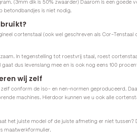
gram. (3mm dik is 50% zwaarder) Daarom is een goede voor
p betondbandjes is niet nodig.
bruikt?
neel cortenstaal (ook wel geschreven als Cor-Tenstaal o
urzaam. In tegenstelling tot roestvrij staal, roest corten
l gaat dus levenslang mee en is ook nog eens 100 procen
ren wij zelf
 zelf conform de iso- en nen-normen geproduceerd. Daar
rende machines. Hierdoor kunnen we u ook alle cortenst
t het juiste model of de juiste afmeting er niet tussen? 
ns
maatwerkformulier
.