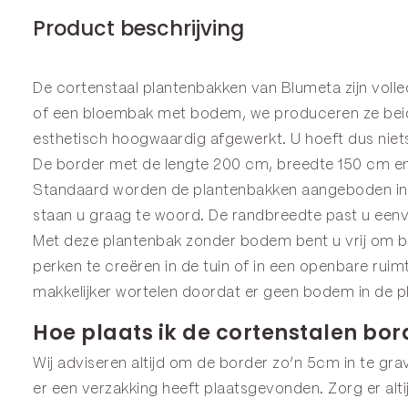
Product beschrijving
De cortenstaal plantenbakken van Blumeta zijn voll
of een
bloembak
met bodem, we produceren ze beide
esthetisch hoogwaardig afgewerkt. U hoeft dus niets
De border met de lengte 200 cm, breedte 150 cm en 
Standaard worden de plantenbakken aangeboden in 2
staan u graag te woord. De randbreedte past u een
Met deze plantenbak zonder bodem bent u vrij om bo
perken te creëren in de tuin of in een openbare ru
makkelijker wortelen doordat er geen bodem in de pl
Hoe plaats ik de cortenstalen bor
Wij adviseren altijd om de border zo’n 5cm in te grav
er een verzakking heeft plaatsgevonden. Zorg er alt