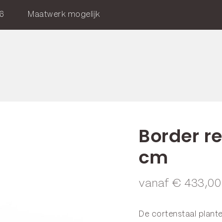
6
Maatwerk mogelijk
Border r
cm
vanaf
€
433,00
De cortenstaal plant