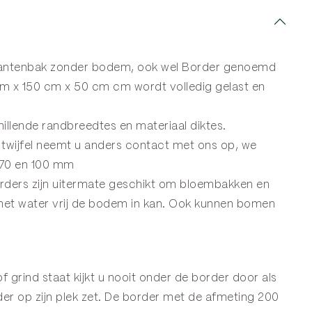
plantenbak zonder bodem, ook wel
Border
genoemd
m x 150 cm x 50 cm cm wordt volledig gelast en
llende randbreedtes en materiaal diktes.
twijfel neemt u anders
contact
met ons op, we
 70 en 100 mm
orders zijn uitermate geschikt om bloembakken en
 het water vrij de bodem in kan. Ook kunnen bomen
f grind staat kijkt u nooit onder de border door als
er op zijn plek zet. De border met de afmeting 200