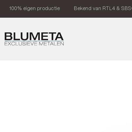
100% eigen productie
Bekend van RTL4 & SBS