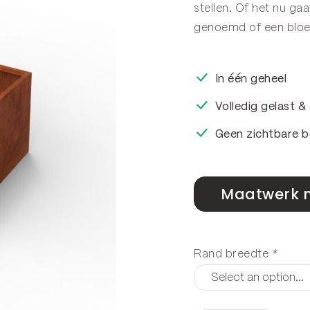
stellen. Of het nu g
genoemd of een
blo
In één geheel
Volledig gelast 
Geen zichtbare b
Maatwerk 
Rand breedte
*