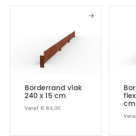
Borderrand vlak
Bor
240 x 15 cm
fle
cm
Vanaf
€
64,00
Van