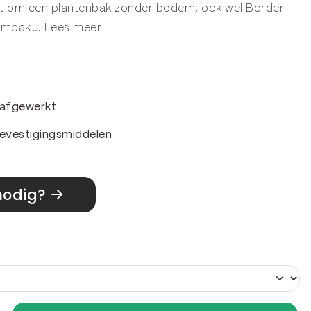
aat om een plantenbak zonder bodem, ook wel
Border
embak
...
Lees meer
& afgewerkt
evestigingsmiddelen
nodig?