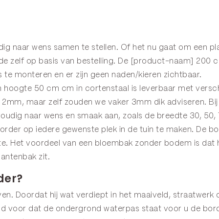
edig naar wens samen te stellen. Of het nu gaat om een 
 zelf op basis van bestelling. De [product-naam] 200 c
 te monteren en er zijn geen naden/kieren zichtbaar.
hoogte 50 cm cm in cortenstaal is leverbaar met verschi
mm, maar zelf zouden we vaker 3mm dik adviseren. Bij 
voudig naar wens en smaak aan, zoals de breedte 30, 50,
rder op iedere gewenste plek in de tuin te maken. De b
imte. Het voordeel van een bloembak zonder bodem is dat
antenbak zit.
der?
en. Doordat hij wat verdiept in het maaiveld, straatwerk o
ijd voor dat de ondergrond waterpas staat voor u de bord