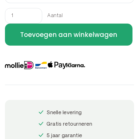
Aantal
Border
rechthoek
Toevoegen aan winkelwagen
180
x
150
x
40
cm
aantal
Snelle levering
Gratis retourneren
5 jaar garantie