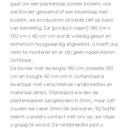
gaat om een plantenbak zonder bodem, ook
wel
Border
genoemd of een
bloembak
met
bodem, we produceren ze beide zelf op basis
van bestelling. De [product-naam] 180 cm x
150 cm x 40 cm cm wordt volledig gelast en
esthetisch hoogwaardig afgewerkt. U hoeft dus
niets te monteren en er zijn geen naden/kieren
zichtbaar.
De border met de lengte 180 cm, breedte 150
cm en hoogte 40 cm cm in cortenstaal is
leverbaar met verschillende randbreedtes en
materiaal diktes. Standaard worden de
plantenbakken aangeboden in 2mm, maar zelf
zouden we vaker 3mm dik adviseren. Bij twijfel
neemt u anders
contact
met ons op, we staan
u graag te woord. De randbreedte past u