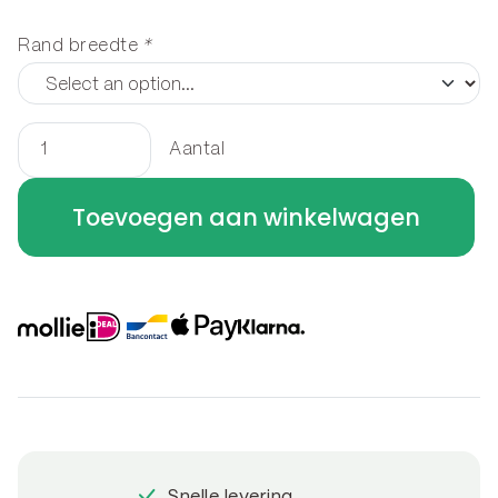
Rand breedte
*
Aantal
Houtopslag
staand
Toevoegen aan winkelwagen
80
x
60
x
40
cm
aantal
Snelle levering