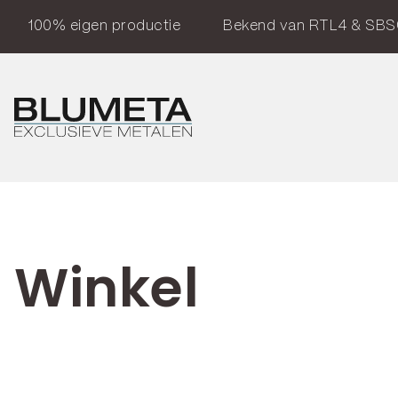
100% eigen productie
Bekend van RTL4 & SBS
Winkel