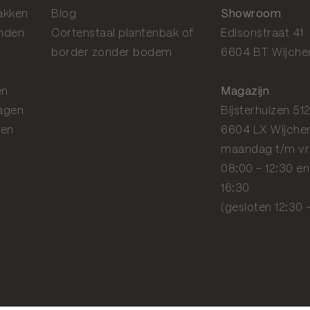
akken
Blog
Showroom
anden
Cortenstaal plantenbak of
Edisonstraat 41
border zonder bodem
6604 BT Wijche
en
Magazijn
agen
Bijsterhuizen 51
gen
6604 LX Wijche
maandag t/m vr
08:00 - 12:30 en
16:30
(gesloten 12:30 