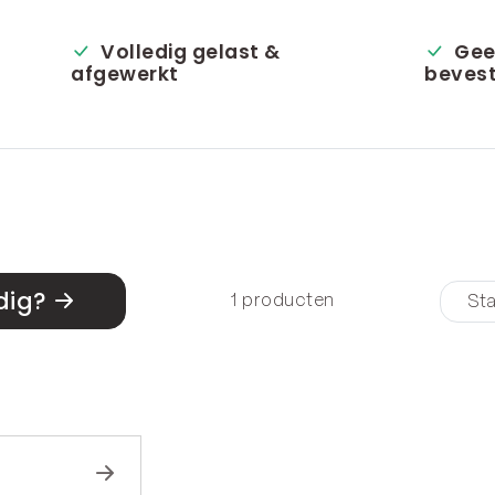
Volledig gelast &
Gee
afgewerkt
bevest
dig?
1 producten