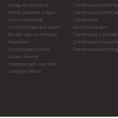
Vraag en antwoord
Cortenstaal plantenb
Meest gestelde vragen
Cortenstaal borderr
over cortenstaal
Cortenstaal
Is cortenstaal duurzaam?
kantopsluitingen
Border van cortenstaal
Cortenstaal U profiel
beplanten
Cortenstaal houtopsl
Cortenstaal in kleine
Cortenstaal schuttin
tuinen: slimme
toepassingen voor een
ruimtelijk effect