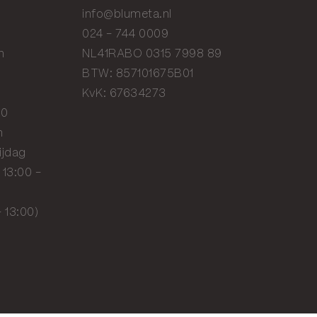
info@blumeta.nl
024 - 744 0009
n
NL41RABO 0315 7998 89
BTW: 857101675B01
KvK: 67634273
20
n
ijdag
 13:00 -
- 13:00)