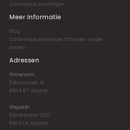
Cortenstaal schuttingen
Meer informatie
Blog
Cortenstaal plantenbak of border zonder
bodem
Adressen
Showroom
Edisonstraat 41
6604 BT Wijchen
Magazijn
Bijsterhuizen 5120
6604 LX Wijchen