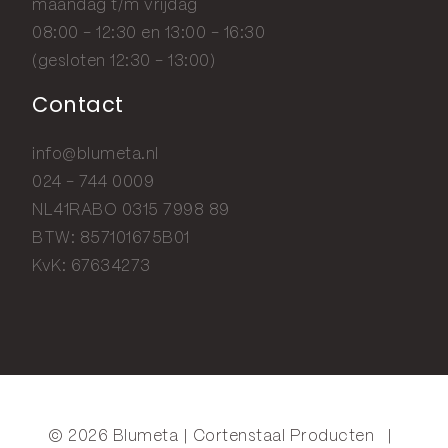
maandag t/m vrijdag
08:00 - 12:30 en 13:00 - 16:30
(gesloten 12:30 - 13:00)
Contact
info@blumeta.nl
024 - 744 0009
NL41RABO 0315 7998 89
BTW: 857101675B01
KvK: 67634273
© 2026 Blumeta | Cortenstaal Producten
|