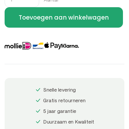
Aantal
U-
profiel
Toevoegen aan winkelwagen
-
betotop
-
overzetprofiel
U-
profiel
Bocht
A
30
Snelle levering
x
30
Gratis retourneren
x
5 jaar garantie
6.4
Duurzaam en Kwaliteit
x