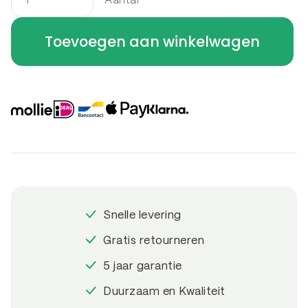
Aantal
U-
profiel
Toevoegen aan winkelwagen
-
betotop
-
overzetprofiel
U-
profiel
240
x
6.4
Snelle levering
x
20
Gratis retourneren
cm
5 jaar garantie
aantal
Duurzaam en Kwaliteit