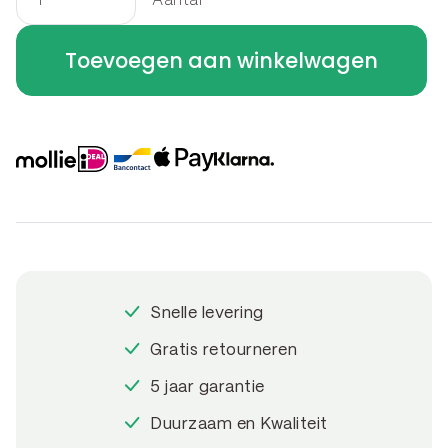
Aantal
U-
profiel
Toevoegen aan winkelwagen
-
betotop
-
overzetprofiel
U-
profiel
Bocht
B
30
Snelle levering
x
30
Gratis retourneren
x
5 jaar garantie
20.4
Duurzaam en Kwaliteit
x