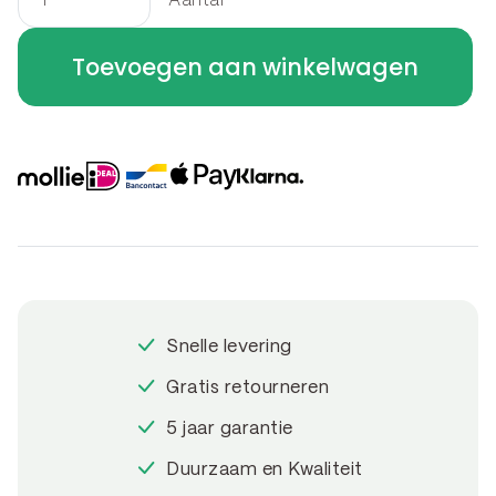
Aantal
U-
profiel
Toevoegen aan winkelwagen
-
betotop
-
overzetprofiel
U-
profiel
Bocht
A
30
Snelle levering
x
30
Gratis retourneren
x
5 jaar garantie
15.4
Duurzaam en Kwaliteit
x