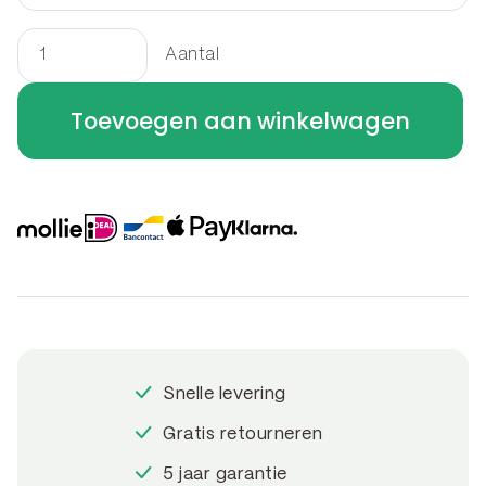
Aantal
Border
vierkant
Toevoegen aan winkelwagen
90
x
90
x
40
cm
aantal
Snelle levering
Gratis retourneren
5 jaar garantie