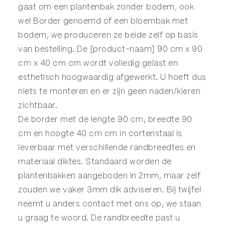
gaat om een plantenbak zonder bodem, ook
wel
Border
genoemd of een
bloembak
met
bodem, we produceren ze beide zelf op basis
van bestelling. De [product-naam] 90 cm x 90
cm x 40 cm cm wordt volledig gelast en
esthetisch hoogwaardig afgewerkt. U hoeft dus
niets te monteren en er zijn geen naden/kieren
zichtbaar.
De border met de lengte 90 cm, breedte 90
cm en hoogte 40 cm cm in cortenstaal is
leverbaar met verschillende randbreedtes en
materiaal diktes. Standaard worden de
plantenbakken aangeboden in 2mm, maar zelf
zouden we vaker 3mm dik adviseren. Bij twijfel
neemt u anders
contact
met ons op, we staan
u graag te woord. De randbreedte past u