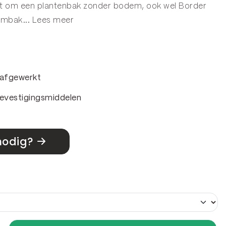
aat om een plantenbak zonder bodem, ook wel
Border
embak
...
Lees meer
& afgewerkt
evestigingsmiddelen
nodig?