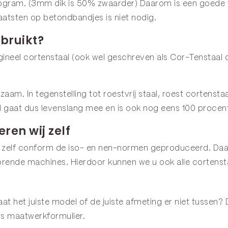
ogram. (3mm dik is 50% zwaarder) Daarom is een goede voo
aatsten op betondbandjes is niet nodig.
bruikt?
neel cortenstaal (ook wel geschreven als Cor-Tenstaal o
urzaam. In tegenstelling tot roestvrij staal, roest corten
l gaat dus levenslang mee en is ook nog eens 100 procen
ren wij zelf
 zelf conform de iso- en nen-normen geproduceerd. Daar
rende machines. Hierdoor kunnen we u ook alle cortenst
t het juiste model of de juiste afmeting er niet tussen? 
ns
maatwerkformulier
.