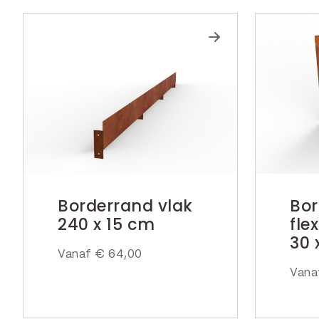
Borderrand vlak
Bor
240 x 15 cm
fle
30 
Vanaf
€
64,00
Van