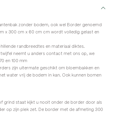
plantenbak zonder bodem, ook wel
Border
genoemd
cm x 300 cm x 60 cm cm wordt volledig gelast en
illende randbreedtes en materiaal diktes.
twijfel neemt u anders
contact
met ons op, we
 70 en 100 mm
orders zijn uitermate geschikt om bloembakken en
 het water vrij de bodem in kan. Ook kunnen bomen
f grind staat kijkt u nooit onder de border door als
er op zijn plek zet. De border met de afmeting 300