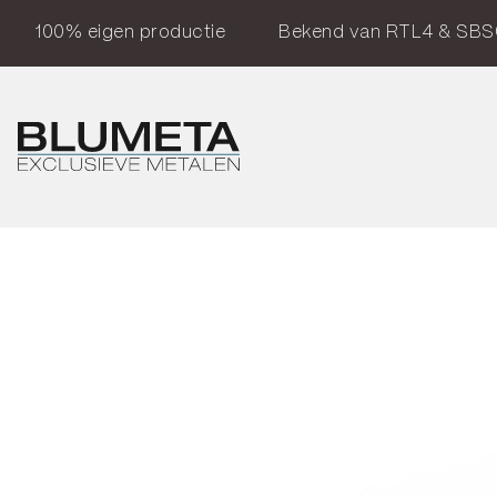
100% eigen productie
Bekend van RTL4 & SBS