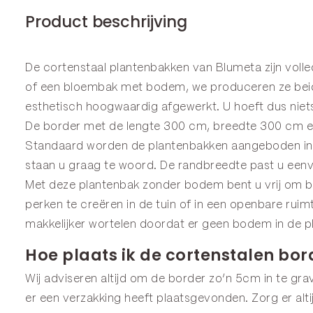
Product beschrijving
De cortenstaal plantenbakken van Blumeta zijn voll
of een
bloembak
met bodem, we produceren ze beide
esthetisch hoogwaardig afgewerkt. U hoeft dus niets
De border met de lengte 300 cm, breedte 300 cm en 
Standaard worden de plantenbakken aangeboden in 2
staan u graag te woord. De randbreedte past u een
Met deze plantenbak zonder bodem bent u vrij om bo
perken te creëren in de tuin of in een openbare ru
makkelijker wortelen doordat er geen bodem in de pl
Hoe plaats ik de cortenstalen bor
Wij adviseren altijd om de border zo’n 5cm in te grav
er een verzakking heeft plaatsgevonden. Zorg er alt