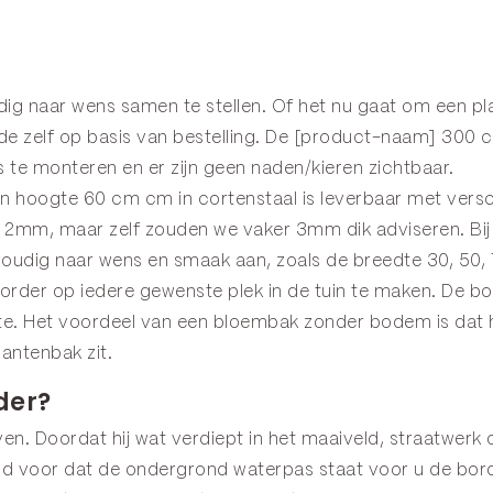
edig naar wens samen te stellen. Of het nu gaat om een 
 zelf op basis van bestelling. De [product-naam] 300 
 te monteren en er zijn geen naden/kieren zichtbaar.
hoogte 60 cm cm in cortenstaal is leverbaar met versch
mm, maar zelf zouden we vaker 3mm dik adviseren. Bij 
voudig naar wens en smaak aan, zoals de breedte 30, 50,
rder op iedere gewenste plek in de tuin te maken. De b
imte. Het voordeel van een bloembak zonder bodem is dat
antenbak zit.
der?
en. Doordat hij wat verdiept in het maaiveld, straatwerk o
ijd voor dat de ondergrond waterpas staat voor u de bord