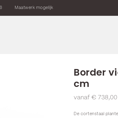
6
Maatwerk mogelijk
Border vi
cm
vanaf
€
738,00
De cortenstaal plant