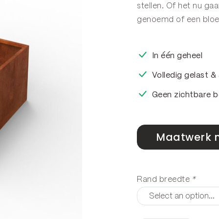
stellen. Of het nu g
genoemd of een
blo
In één geheel
Volledig gelast 
Geen zichtbare b
Maatwerk 
Rand breedte
*