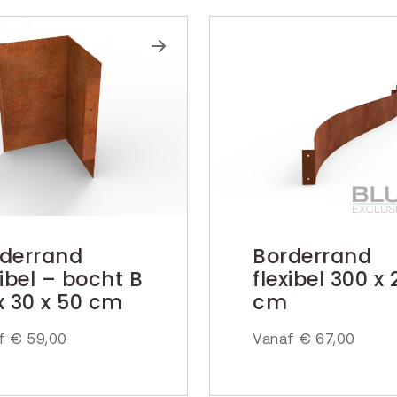
derrand
Borderrand
xibel – bocht B
flexibel 300 x 
x 30 x 50 cm
cm
af
€
59,00
Vanaf
€
67,00