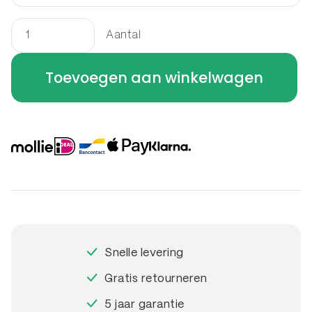
Aantal
Border
rechthoek
Toevoegen aan winkelwagen
250
x
240
x
40
cm
aantal
Snelle levering
Gratis retourneren
5 jaar garantie