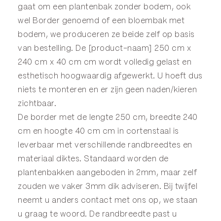
gaat om een plantenbak zonder bodem, ook
wel
Border
genoemd of een
bloembak
met
bodem, we produceren ze beide zelf op basis
van bestelling. De [product-naam] 250 cm x
240 cm x 40 cm cm wordt volledig gelast en
esthetisch hoogwaardig afgewerkt. U hoeft dus
niets te monteren en er zijn geen naden/kieren
zichtbaar.
De border met de lengte 250 cm, breedte 240
cm en hoogte 40 cm cm in cortenstaal is
leverbaar met verschillende randbreedtes en
materiaal diktes. Standaard worden de
plantenbakken aangeboden in 2mm, maar zelf
zouden we vaker 3mm dik adviseren. Bij twijfel
neemt u anders
contact
met ons op, we staan
u graag te woord. De randbreedte past u