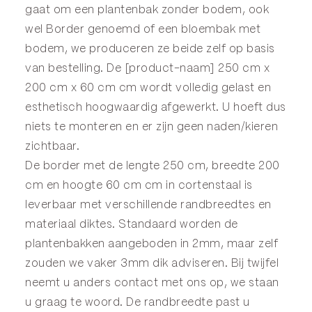
gaat om een plantenbak zonder bodem, ook
wel
Border
genoemd of een
bloembak
met
bodem, we produceren ze beide zelf op basis
van bestelling. De [product-naam] 250 cm x
200 cm x 60 cm cm wordt volledig gelast en
esthetisch hoogwaardig afgewerkt. U hoeft dus
niets te monteren en er zijn geen naden/kieren
zichtbaar.
De border met de lengte 250 cm, breedte 200
cm en hoogte 60 cm cm in cortenstaal is
leverbaar met verschillende randbreedtes en
materiaal diktes. Standaard worden de
plantenbakken aangeboden in 2mm, maar zelf
zouden we vaker 3mm dik adviseren. Bij twijfel
neemt u anders
contact
met ons op, we staan
u graag te woord. De randbreedte past u