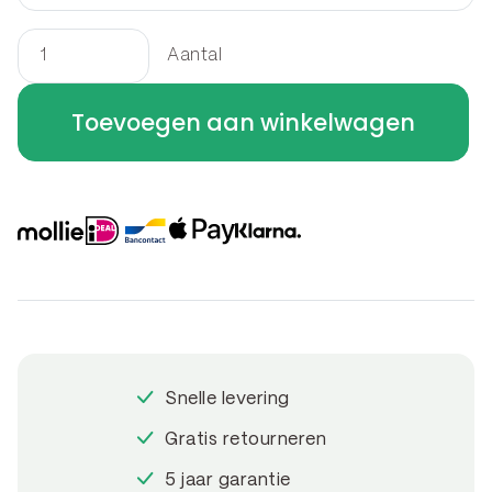
Aantal
Border
rechthoek
Toevoegen aan winkelwagen
250
x
200
x
60
cm
aantal
Snelle levering
Gratis retourneren
5 jaar garantie