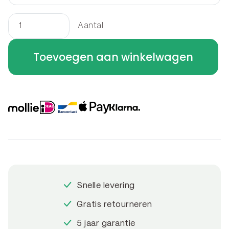
Aantal
Border
rechthoek
Toevoegen aan winkelwagen
250
x
120
x
40
cm
aantal
Snelle levering
Gratis retourneren
5 jaar garantie