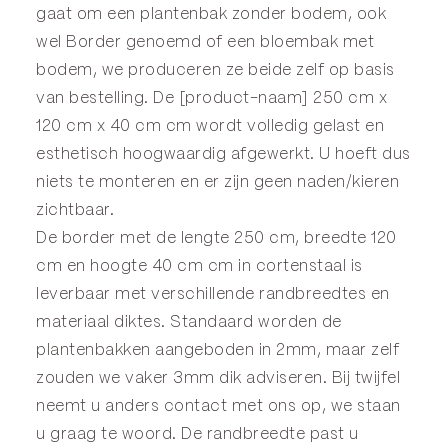
gaat om een plantenbak zonder bodem, ook
wel
Border
genoemd of een
bloembak
met
bodem, we produceren ze beide zelf op basis
van bestelling. De [product-naam] 250 cm x
120 cm x 40 cm cm wordt volledig gelast en
esthetisch hoogwaardig afgewerkt. U hoeft dus
niets te monteren en er zijn geen naden/kieren
zichtbaar.
De border met de lengte 250 cm, breedte 120
cm en hoogte 40 cm cm in cortenstaal is
leverbaar met verschillende randbreedtes en
materiaal diktes. Standaard worden de
plantenbakken aangeboden in 2mm, maar zelf
zouden we vaker 3mm dik adviseren. Bij twijfel
neemt u anders
contact
met ons op, we staan
u graag te woord. De randbreedte past u