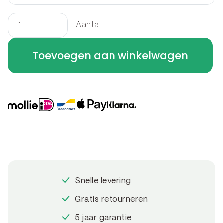
Aantal
Border
rechthoek
Toevoegen aan winkelwagen
250
x
100
x
50
cm
aantal
Snelle levering
Gratis retourneren
5 jaar garantie