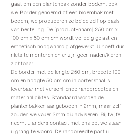
gaat om een plantenbak zonder bodem, ook
wel
Border
genoemd of een
bloembak
met
bodem, we produceren ze beide zelf op basis
van bestelling. De [product-naam] 250 cm x
100 cm x 50 cm cm wordt volledig gelast en
esthetisch hoogwaardig afgewerkt. U hoeft dus
niets te monteren en er zijn geen naden/kieren
zichtbaar.
De border met de lengte 250 cm, breedte 100
cm en hoogte 50 cm cm in cortenstaal is
leverbaar met verschillende randbreedtes en
materiaal diktes. Standaard worden de
plantenbakken aangeboden in 2mm, maar zelf
zouden we vaker 3mm dik adviseren. Bij twijfel
neemt u anders
contact
met ons op, we staan
u graag te woord. De randbreedte past u