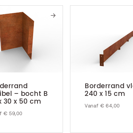
derrand
Borderrand v
xibel – bocht B
240 x 15 cm
x 30 x 50 cm
Vanaf
€
64,00
af
€
59,00