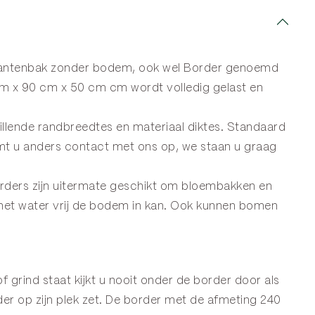
plantenbak zonder bodem, ook wel
Border
genoemd
m x 90 cm x 50 cm cm wordt volledig gelast en
llende randbreedtes en materiaal diktes. Standaard
mt u anders
contact
met ons op, we staan u graag
orders zijn uitermate geschikt om bloembakken en
 het water vrij de bodem in kan. Ook kunnen bomen
f grind staat kijkt u nooit onder de border door als
er op zijn plek zet. De border met de afmeting 240