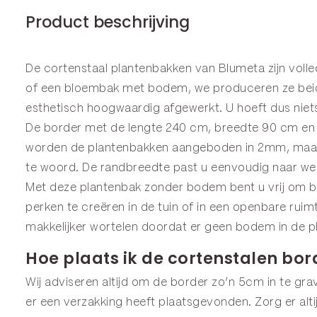
Product beschrijving
De cortenstaal plantenbakken van Blumeta zijn voll
of een
bloembak
met bodem, we produceren ze beide
esthetisch hoogwaardig afgewerkt. U hoeft dus niets
De border met de lengte 240 cm, breedte 90 cm en h
worden de plantenbakken aangeboden in 2mm, maar z
te woord. De randbreedte past u eenvoudig naar we
Met deze plantenbak zonder bodem bent u vrij om bo
perken te creëren in de tuin of in een openbare ru
makkelijker wortelen doordat er geen bodem in de pl
Hoe plaats ik de cortenstalen bor
Wij adviseren altijd om de border zo’n 5cm in te grav
er een verzakking heeft plaatsgevonden. Zorg er alt