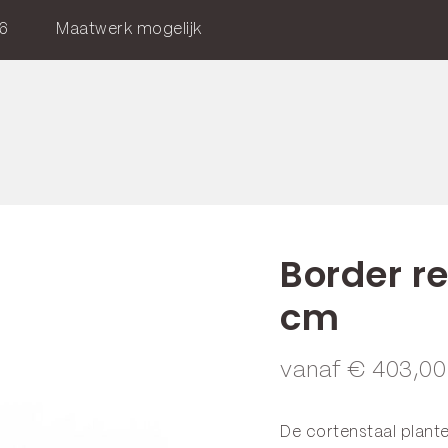
6
Maatwerk mogelijk
Border r
cm
vanaf
€
403,00
De cortenstaal plant