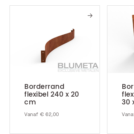
Borderrand
Bor
flexibel 240 x 20
fle
cm
30 
Vanaf
€
62,00
Van