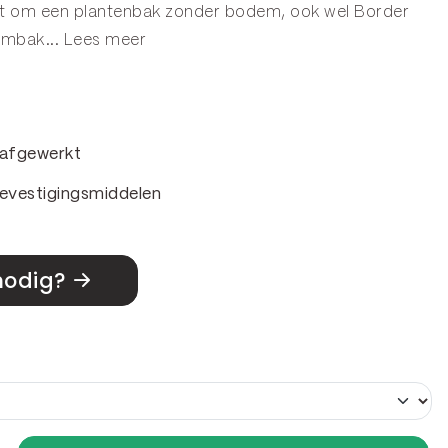
aat om een plantenbak zonder bodem, ook wel
Border
embak
...
Lees meer
& afgewerkt
evestigingsmiddelen
nodig?