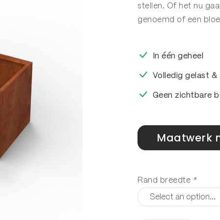
stellen. Of het nu g
genoemd of een
blo
In één geheel
Volledig gelast 
Geen zichtbare b
Maatwerk 
Rand breedte
*