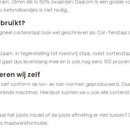
ram. (3mm dik is 50% zwaarder) Daarom is een goede voorb
p betondbandjes is niet nodig.
bruikt?
neel cortenstaal (ook wel geschreven als Cor-Tenstaal o
urzaam. In tegenstelling tot roestvrij staal, roest corten
l gaat dus levenslang mee en is ook nog eens 100 procen
ren wij zelf
 zelf conform de iso- en nen-normen geproduceerd. Daar
rende machines. Hierdoor kunnen we u ook alle cortenst
t het juiste model of de juiste afmeting er niet tussen? 
ns
maatwerkformulier
.