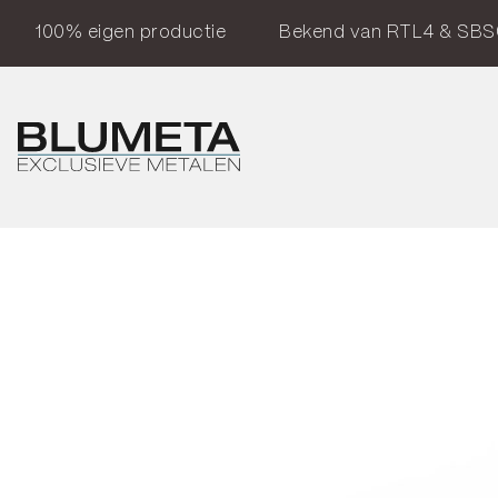
100% eigen productie
Bekend van RTL4 & SBS