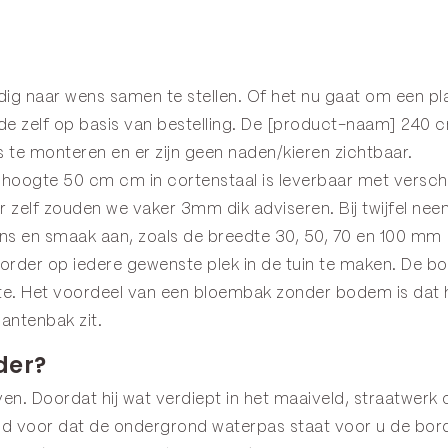
edig naar wens samen te stellen. Of het nu gaat om een 
 zelf op basis van bestelling. De [product-naam] 240 c
 te monteren en er zijn geen naden/kieren zichtbaar.
oogte 50 cm cm in cortenstaal is leverbaar met verschi
elf zouden we vaker 3mm dik adviseren. Bij twijfel nee
ns en smaak aan, zoals de breedte 30, 50, 70 en 100 mm
rder op iedere gewenste plek in de tuin te maken. De b
imte. Het voordeel van een bloembak zonder bodem is dat
antenbak zit.
der?
en. Doordat hij wat verdiept in het maaiveld, straatwerk o
ijd voor dat de ondergrond waterpas staat voor u de bord