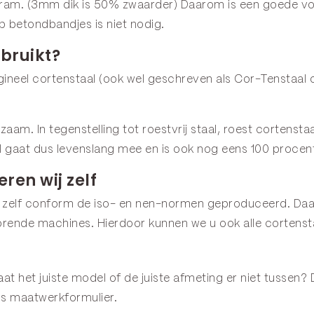
ram. (3mm dik is 50% zwaarder) Daarom is een goede voorb
p betondbandjes is niet nodig.
bruikt?
neel cortenstaal (ook wel geschreven als Cor-Tenstaal o
urzaam. In tegenstelling tot roestvrij staal, roest corten
l gaat dus levenslang mee en is ook nog eens 100 procen
ren wij zelf
 zelf conform de iso- en nen-normen geproduceerd. Daar
rende machines. Hierdoor kunnen we u ook alle cortenst
t het juiste model of de juiste afmeting er niet tussen? 
ns
maatwerkformulier
.