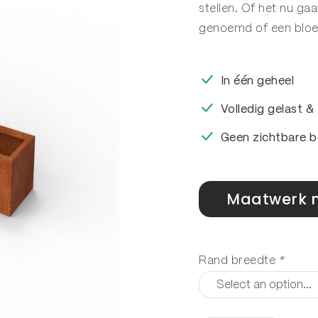
stellen. Of het nu g
genoemd of een
blo
In één geheel
Volledig gelast 
Geen zichtbare b
Maatwerk 
Rand breedte
*