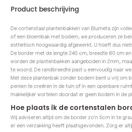
Product beschrijving
De cortenstaal plantenbakken van Blumeta zijn voll
of een
bloembak
met bodem, we produceren ze beide
esthetisch hoogwaardig afgewerkt. U hoeft dus niets
De border met de lengte 240 cm, breedte 60 cm en h
worden de plantenbakken aangeboden in 2mm, maar z
te woord. De randbreedte past u eenvoudig naar we
Met deze plantenbak zonder bodem bent u vrij om bo
perken te creëren in de tuin of in een openbare ru
makkelijker wortelen doordat er geen bodem in de pl
Hoe plaats ik de cortenstalen bor
Wij adviseren altijd om de border zo’n 5cm in te grav
er een verzakking heeft plaatsgevonden. Zorg er alt