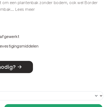
aat om een plantenbak zonder bodem, ook wel
Border
embak
...
Lees meer
& afgewerkt
evestigingsmiddelen
nodig?