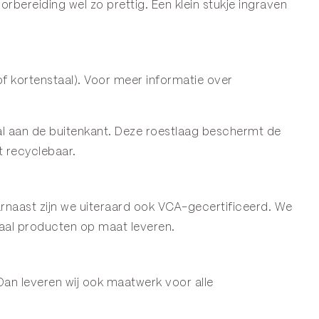
ereiding wel zo prettig. Een klein stukje ingraven
f kortenstaal). Voor meer informatie over
staal aan de buitenkant. Deze roestlaag beschermt de
t recyclebaar.
naast zijn we uiteraard ook VCA-gecertificeerd. We
aal producten op maat leveren.
Dan leveren wij ook maatwerk voor alle