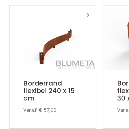
Borderrand
Bor
flexibel 240 x 15
fle
cm
30 
Vanaf
€
57,00
Van