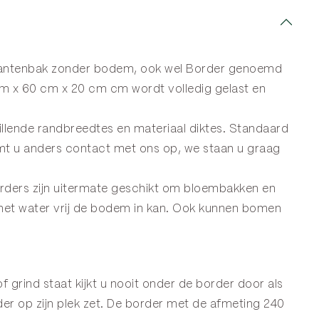
plantenbak zonder bodem, ook wel
Border
genoemd
m x 60 cm x 20 cm cm wordt volledig gelast en
llende randbreedtes en materiaal diktes. Standaard
mt u anders
contact
met ons op, we staan u graag
orders zijn uitermate geschikt om bloembakken en
 het water vrij de bodem in kan. Ook kunnen bomen
f grind staat kijkt u nooit onder de border door als
er op zijn plek zet. De border met de afmeting 240