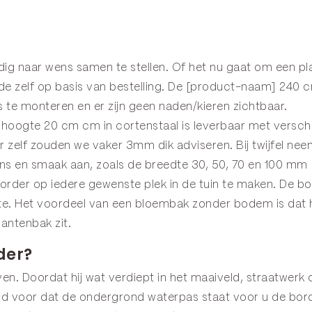
edig naar wens samen te stellen. Of het nu gaat om een 
 zelf op basis van bestelling. De [product-naam] 240 c
 te monteren en er zijn geen naden/kieren zichtbaar.
oogte 20 cm cm in cortenstaal is leverbaar met verschi
elf zouden we vaker 3mm dik adviseren. Bij twijfel nee
ns en smaak aan, zoals de breedte 30, 50, 70 en 100 mm
rder op iedere gewenste plek in de tuin te maken. De b
imte. Het voordeel van een bloembak zonder bodem is dat
antenbak zit.
der?
en. Doordat hij wat verdiept in het maaiveld, straatwerk o
ijd voor dat de ondergrond waterpas staat voor u de bord