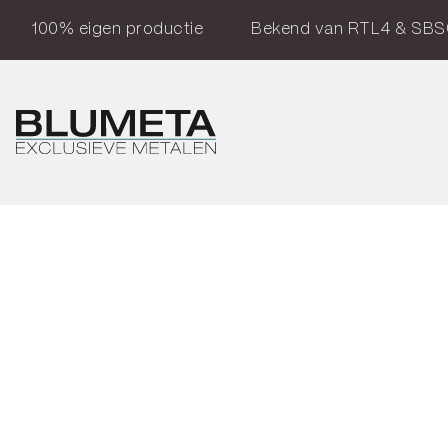
100% eigen productie
Bekend van RTL4 & SBS