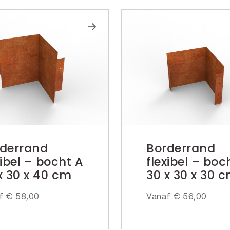
derrand
Borderrand
xibel – bocht A
flexibel – boc
x 30 x 40 cm
30 x 30 x 30 
af
€
58,00
Vanaf
€
56,00