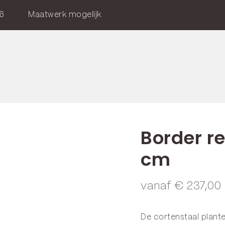
6
Maatwerk mogelijk
Border r
cm
vanaf
€
237,00
De cortenstaal plant