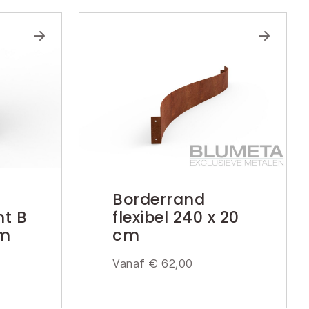
Borderrand
ht B
flexibel 240 x 20
cm
cm
Vanaf
€
62,00