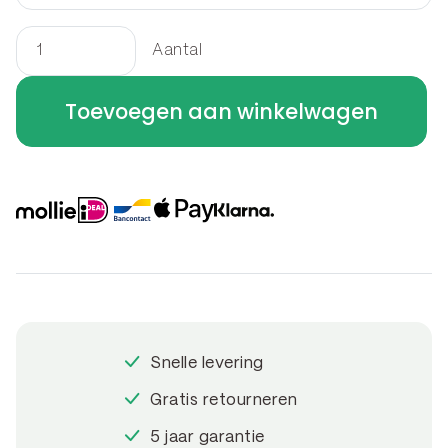
Aantal
Border
rechthoek
Toevoegen aan winkelwagen
240
x
180
x
40
cm
aantal
Snelle levering
Gratis retourneren
5 jaar garantie