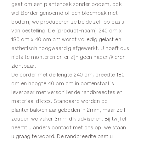
gaat om een plantenbak zonder bodem, ook
wel
Border
genoemd of een
bloembak
met
bodem, we produceren ze beide zelf op basis
van bestelling. De [product-naam] 240 cm x
180 cm x 40 cm cm wordt volledig gelast en
esthetisch hoogwaardig afgewerkt. U hoeft dus
niets te monteren en er zijn geen naden/kieren
zichtbaar.
De border met de lengte 240 cm, breedte 180
cm en hoogte 40 cm cm in cortenstaal is
leverbaar met verschillende randbreedtes en
materiaal diktes. Standaard worden de
plantenbakken aangeboden in 2mm, maar zelf
zouden we vaker 3mm dik adviseren. Bij twijfel
neemt u anders
contact
met ons op, we staan
u graag te woord. De randbreedte past u