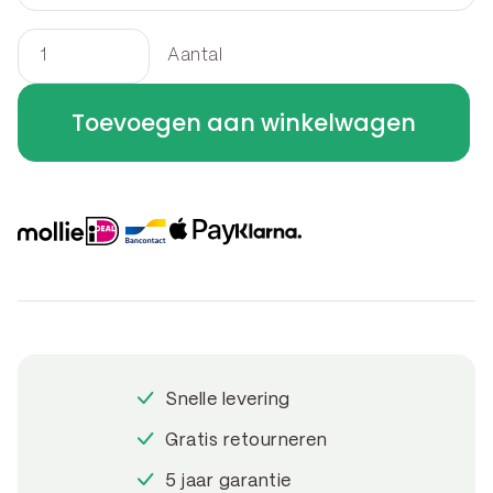
Aantal
Border
rechthoek
Toevoegen aan winkelwagen
200
x
70
x
40
cm
aantal
Snelle levering
Gratis retourneren
5 jaar garantie