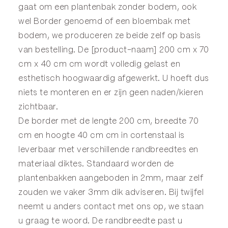
gaat om een plantenbak zonder bodem, ook
wel
Border
genoemd of een
bloembak
met
bodem, we produceren ze beide zelf op basis
van bestelling. De [product-naam] 200 cm x 70
cm x 40 cm cm wordt volledig gelast en
esthetisch hoogwaardig afgewerkt. U hoeft dus
niets te monteren en er zijn geen naden/kieren
zichtbaar.
De border met de lengte 200 cm, breedte 70
cm en hoogte 40 cm cm in cortenstaal is
leverbaar met verschillende randbreedtes en
materiaal diktes. Standaard worden de
plantenbakken aangeboden in 2mm, maar zelf
zouden we vaker 3mm dik adviseren. Bij twijfel
neemt u anders
contact
met ons op, we staan
u graag te woord. De randbreedte past u