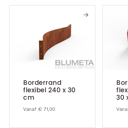
Borderrand
Bor
flexibel 240 x 30
fle
cm
30 
Vanaf
€
71,00
Van