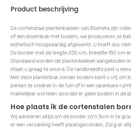
Product beschrijving
De cortenstaal plantenbakken van Blumeta zijn voll
of een
bloembak
met bodem, we produceren ze beide
esthetisch hoogwaardig afgewerkt. U hoeft dus niets
De border met de lengte 200 cm, breedte 150 cm en 
Standaard worden de plantenbakken aangeboden in 2
staan u graag te woord. De randbreedte past u een
Met deze plantenbak zonder bodem bent u vrij om bo
perken te creëren in de tuin of in een openbare ru
makkelijker wortelen doordat er geen bodem in de pl
Hoe plaats ik de cortenstalen bor
Wij adviseren altijd om de border zo’n 5cm in te grav
er een verzakking heeft plaatsgevonden. Zorg er alt