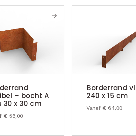
derrand
Borderrand v
xibel – bocht A
240 x 15 cm
x 30 x 30 cm
Vanaf
€
64,00
af
€
56,00