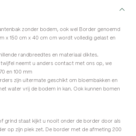
plantenbak zonder bodem, ook wel
Border
genoemd
m x 150 cm x 40 cm cm wordt volledig gelast en
llende randbreedtes en materiaal diktes.
twijfel neemt u anders
contact
met ons op, we
 70 en 100 mm
orders zijn uitermate geschikt om bloembakken en
 het water vrij de bodem in kan. Ook kunnen bomen
f grind staat kijkt u nooit onder de border door als
er op zijn plek zet. De border met de afmeting 200