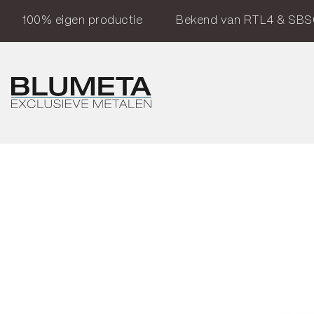
100% eigen productie
Bekend van RTL4 & SBS