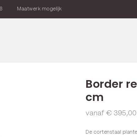
6
Maatwerk mogelijk
Border r
cm
vanaf
€
395,00
De cortenstaal plant