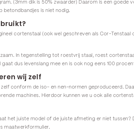
gram. (3mm dik is 50% zwaarder) Daarom is een goede voor
p betondbandjes is niet nodig.
bruikt?
neel cortenstaal (ook wel geschreven als Cor-Tenstaal o
urzaam. In tegenstelling tot roestvrij staal, roest corten
l gaat dus levenslang mee en is ook nog eens 100 procen
ren wij zelf
 zelf conform de iso- en nen-normen geproduceerd. Daar
rende machines. Hierdoor kunnen we u ook alle cortenst
t het juiste model of de juiste afmeting er niet tussen? 
ns
maatwerkformulier
.