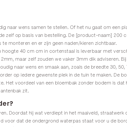
edig naar wens samen te stellen. Of het nu gaat om een 
 zelf op basis van bestelling. De [product-naam] 200 c
 te monteren en er zijn geen naden/kieren zichtbaar.
hoogte 40 cm cm in cortenstaal is leverbaar met verschi
mm, maar zelf zouden we vaker 3mm dik adviseren. Bij 
voudig naar wens en smaak aan, zoals de breedte 30, 50,
rder op iedere gewenste plek in de tuin te maken. De b
imte. Het voordeel van een bloembak zonder bodem is dat
antenbak zit.
der?
en. Doordat hij wat verdiept in het maaiveld, straatwerk o
ijd voor dat de ondergrond waterpas staat voor u de bord