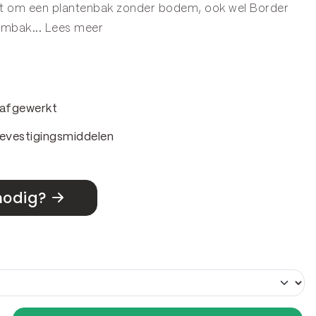
aat om een plantenbak zonder bodem, ook wel
Border
embak
...
Lees meer
& afgewerkt
evestigingsmiddelen
nodig?