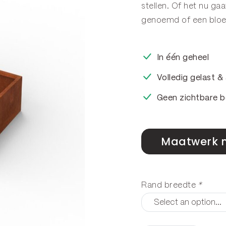
stellen. Of het nu g
genoemd of een
blo
In één geheel
Volledig gelast 
Geen zichtbare b
Maatwerk 
Rand breedte
*