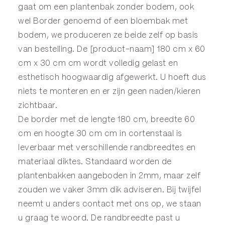
gaat om een plantenbak zonder bodem, ook
wel
Border
genoemd of een
bloembak
met
bodem, we produceren ze beide zelf op basis
van bestelling. De [product-naam] 180 cm x 60
cm x 30 cm cm wordt volledig gelast en
esthetisch hoogwaardig afgewerkt. U hoeft dus
niets te monteren en er zijn geen naden/kieren
zichtbaar.
De border met de lengte 180 cm, breedte 60
cm en hoogte 30 cm cm in cortenstaal is
leverbaar met verschillende randbreedtes en
materiaal diktes. Standaard worden de
plantenbakken aangeboden in 2mm, maar zelf
zouden we vaker 3mm dik adviseren. Bij twijfel
neemt u anders
contact
met ons op, we staan
u graag te woord. De randbreedte past u