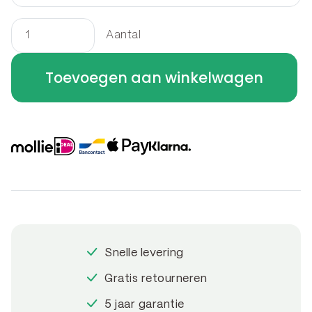
Aantal
Border
rechthoek
Toevoegen aan winkelwagen
180
x
60
x
30
cm
aantal
Snelle levering
Gratis retourneren
5 jaar garantie