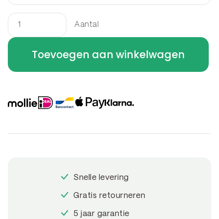
Aantal
Border
rechthoek
Toevoegen aan winkelwagen
150
x
60
x
80
cm
aantal
Snelle levering
Gratis retourneren
5 jaar garantie