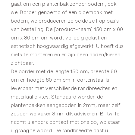
gaat om een plantenbak zonder bodem, ook
wel
Border
genoemd of een
bloembak
met
bodem, we produceren ze beide zelf op basis
van bestelling. De [product-naam] 150 cm x 60
cm x 80 cm cm wordt volledig gelast en
esthetisch hoogwaardig afgewerkt. U hoeft dus
niets te monteren en er zijn geen naden/kieren
zichtbaar.
De border met de lengte 150 cm, breedte 60
cm en hoogte 80 cm cm in cortenstaal is
leverbaar met verschillende randbreedtes en
materiaal diktes. Standaard worden de
plantenbakken aangeboden in 2mm, maar zelf
zouden we vaker 3mm dik adviseren. Bij twijfel
neemt u anders
contact
met ons op, we staan
u graag te woord. De randbreedte past u