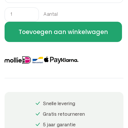
Aantal
Border
rechthoek
Toevoegen aan winkelwagen
100
x
50
x
60
cm
aantal
Snelle levering
Gratis retourneren
5 jaar garantie