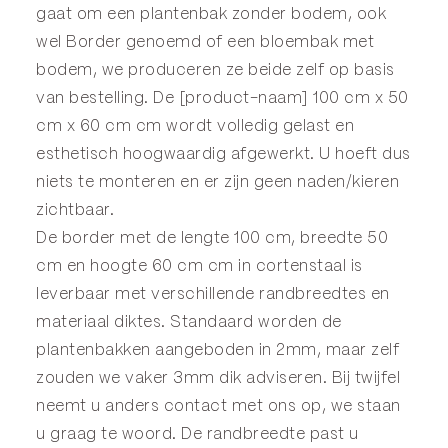
gaat om een plantenbak zonder bodem, ook
wel
Border
genoemd of een
bloembak
met
bodem, we produceren ze beide zelf op basis
van bestelling. De [product-naam] 100 cm x 50
cm x 60 cm cm wordt volledig gelast en
esthetisch hoogwaardig afgewerkt. U hoeft dus
niets te monteren en er zijn geen naden/kieren
zichtbaar.
De border met de lengte 100 cm, breedte 50
cm en hoogte 60 cm cm in cortenstaal is
leverbaar met verschillende randbreedtes en
materiaal diktes. Standaard worden de
plantenbakken aangeboden in 2mm, maar zelf
zouden we vaker 3mm dik adviseren. Bij twijfel
neemt u anders
contact
met ons op, we staan
u graag te woord. De randbreedte past u