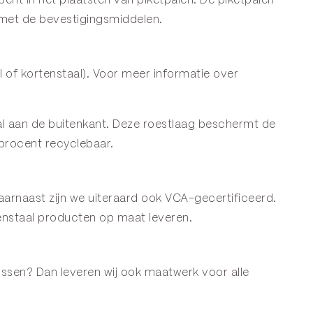
 bent in het plaatsten van
piketpalen
. De piketpalen
 met de bevestigingsmiddelen.
 of kortenstaal). Voor meer informatie over
staal aan de buitenkant. Deze roestlaag beschermt de
 procent recyclebaar.
arnaast zijn we uiteraard ook VCA-gecertificeerd.
nstaal producten op maat leveren.
tussen? Dan leveren wij ook maatwerk voor alle