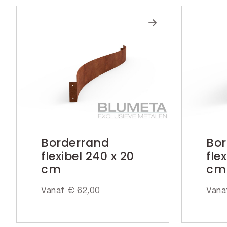
Borderrand
Bor
flexibel 240 x 20
fle
cm
cm
Vanaf
€
62,00
Van