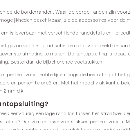
ten op de
borderranden
. Waar de borderranden zijn voorz
se mogelijkheden beschikbaar, zie de
accessoires
voor de m
cm is leverbaar met verschillende randdetails en -breedt
het gazon van het grind scheiden of bijvoorbeeld de aard
 gewenste afmeting te maken. De kantopsluiting is ideaal
sing. Bestel dan de bijbehorende
voetstukken
.
ijn perfect voor rechte lijnen langs de bestrating of het
ders en perken te creëren. Met het model
vlak
kunt u bei
in 2mm dik.
antopsluiting?
 Steek eenvoudig een lage rand los tussen het straatwerk 
strating? Dan zijn de losse
voetstukken
perfect voor u. Mo