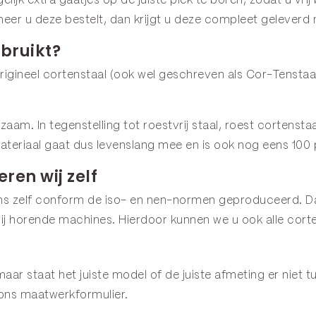
lijk extra gaatjes op de juiste plek te boren, zodat u vrij
neer u deze bestelt, dan krijgt u deze compleet geleverd
bruikt?
igineel cortenstaal (ook wel geschreven als Cor-Tenstaal
urzaam. In tegenstelling tot roestvrij staal, roest corten
ateriaal gaat dus levenslang mee en is ook nog eens 100
ren wij zelf
ns zelf conform de iso- en nen-normen geproduceerd. Da
 horende machines. Hierdoor kunnen we u ook alle corte
aar staat het juiste model of de juiste afmeting er niet 
 ons
maatwerkformulier
.