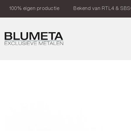
100% eigen productie
Bekend van RTL4 & SBS