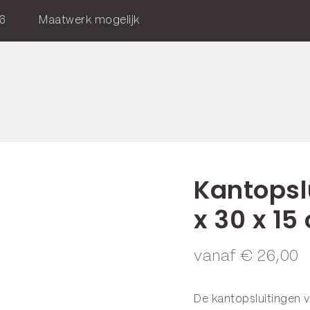
6
Maatwerk mogelijk
Kantopsl
x 30 x 15
vanaf
€
26,00
De kantopsluitingen 