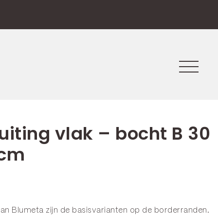
uiting vlak – bocht B 30
 cm
van Blumeta zijn de basisvarianten op de
borderranden
.