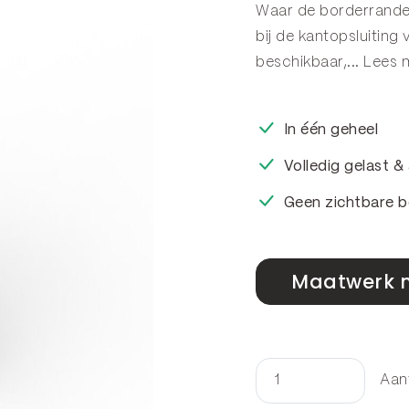
Waar de borderranden
bij de kantopsluiting 
beschikbaar,...
Lees 
In één geheel
Volledig gelast 
Geen zichtbare b
Maatwerk 
Aan
Kantopsluiting