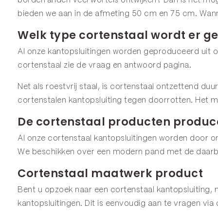
borderranden
veel wortels ontwijken? Dan is het moge
bieden we aan in de afmeting
50 cm
en
75 cm
. Wan
Welk type cortenstaal wordt er ge
Al onze kantopsluitingen worden geproduceerd uit or
cortenstaal zie de
vraag en antwoord
pagina.
Net als roestvrij staal, is cortenstaal ontzettend du
cortenstalen kantopsluiting tegen doorrotten. Het m
De cortenstaal producten produce
Al onze cortenstaal kantopsluitingen worden door o
We beschikken over een modern pand met de daarbij
Cortenstaal maatwerk product
Bent u opzoek naar een cortenstaal kantopsluiting, m
kantopsluitingen. Dit is eenvoudig aan te vragen via