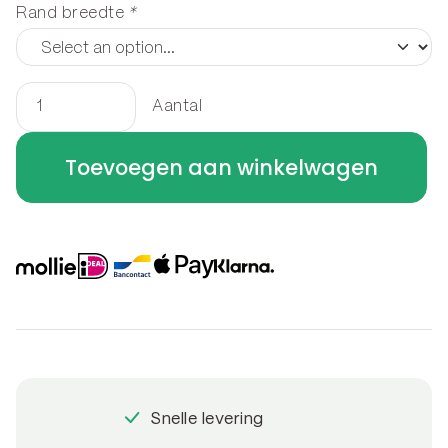
Rand breedte
*
Aantal
Kantopsluiting
gezet
Toevoegen aan winkelwagen
-
bocht
A
30
x
30
x
40
cm
Snelle levering
aantal