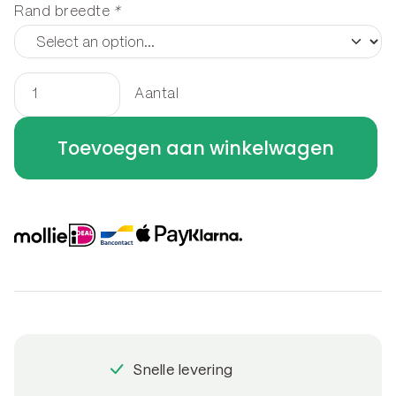
Rand breedte
*
Aantal
Kantopsluiting
gezet
Toevoegen aan winkelwagen
300
x
40
cm
aantal
Snelle levering