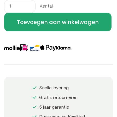
Aantal
Kantopsluiting
flexibel
Toevoegen aan winkelwagen
-
bocht
B
30
x
30
x
40
cm
Snelle levering
aantal
Gratis retourneren
5 jaar garantie