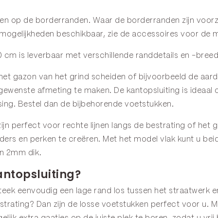
ten op de
borderranden
. Waar de borderranden zijn voorz
se mogelijkheden beschikbaar, zie de
accessoires
voor de m
cm is leverbaar met verschillende randdetails en -breedte
het gazon van het grind scheiden of bijvoorbeeld de aard
 gewenste afmeting te maken. De kantopsluiting is ideaal
sing. Bestel dan de bijbehorende
voetstukken
.
ijn perfect voor rechte lijnen langs de bestrating of het
ders en perken te creëren. Met het model
vlak
kunt u bei
in 2mm dik.
antopsluiting?
 Steek eenvoudig een lage rand los tussen het straatwerk 
strating? Dan zijn de losse
voetstukken
perfect voor u. Mo