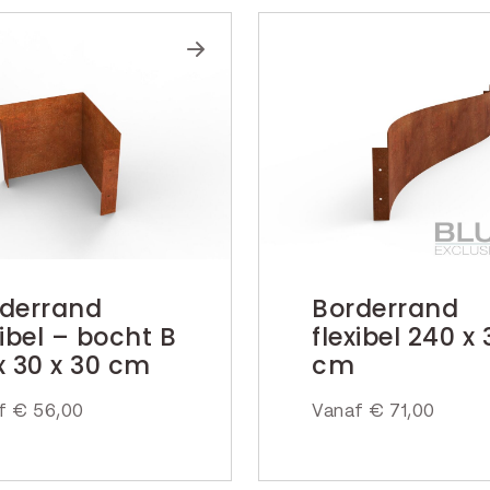
derrand
Borderrand
xibel – bocht B
flexibel 240 x 
x 30 x 30 cm
cm
af
€
56,00
Vanaf
€
71,00