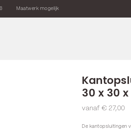
6
Maatwerk mogelijk
Kantopslu
30 x 30 
vanaf
€
27,00
De kantopsluitingen 