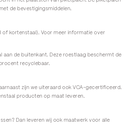
 bent in het plaatsten van
piketpalen
. De piketpalen
 met de bevestigingsmiddelen.
 of kortenstaal). Voor meer informatie over
staal aan de buitenkant. Deze roestlaag beschermt de
 procent recyclebaar.
arnaast zijn we uiteraard ook VCA-gecertificeerd.
nstaal producten op maat leveren.
tussen? Dan leveren wij ook maatwerk voor alle