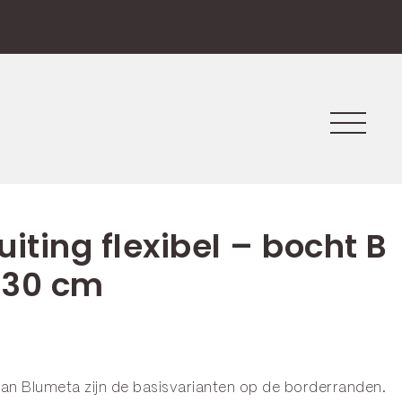
iting flexibel – bocht B
x 30 cm
van Blumeta zijn de basisvarianten op de
borderranden
.