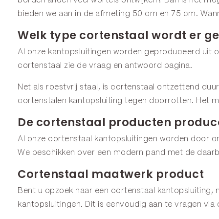
borderranden
veel wortels ontwijken? Dan is het moge
bieden we aan in de afmeting
50 cm
en
75 cm
. Wan
Welk type cortenstaal wordt er ge
Al onze kantopsluitingen worden geproduceerd uit or
cortenstaal zie de
vraag en antwoord
pagina.
Net als roestvrij staal, is cortenstaal ontzettend du
cortenstalen kantopsluiting tegen doorrotten. Het m
De cortenstaal producten produce
Al onze cortenstaal kantopsluitingen worden door o
We beschikken over een modern pand met de daarbij
Cortenstaal maatwerk product
Bent u opzoek naar een cortenstaal kantopsluiting, m
kantopsluitingen. Dit is eenvoudig aan te vragen via