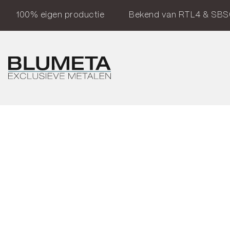
100% eigen productie
Bekend van RTL4 & SBS