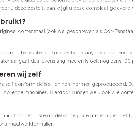
lijk extra gaatjes op de juiste plek te boren, zodat u vrij
neer u deze bestelt, dan krijgt u deze compleet geleverd
bruikt?
igineel cortenstaal (ook wel geschreven als Cor-Tenstaal
urzaam. In tegenstelling tot roestvrij staal, roest corten
ateriaal gaat dus levenslang mee en is ook nog eens 100
ren wij zelf
ns zelf conform de iso- en nen-normen geproduceerd. Da
 horende machines. Hierdoor kunnen we u ook alle corte
aar staat het juiste model of de juiste afmeting er niet 
 ons
maatwerkformulier
.