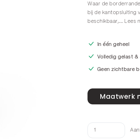
Waar de borderranden
bij de kantopsluiting 
beschikbaar,...
Lees 
In één geheel
Volledig gelast 
Geen zichtbare b
Maatwerk 
Aan
Kantopsluiting