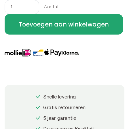
Aantal
Kantopsluiting
flexibel
Toevoegen aan winkelwagen
-
bocht
B
30
x
30
x
20
cm
Snelle levering
aantal
Gratis retourneren
5 jaar garantie