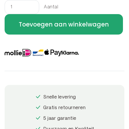
Aantal
Kantopsluiting
flexibel
Toevoegen aan winkelwagen
240
x
15
cm
aantal
Snelle levering
Gratis retourneren
5 jaar garantie