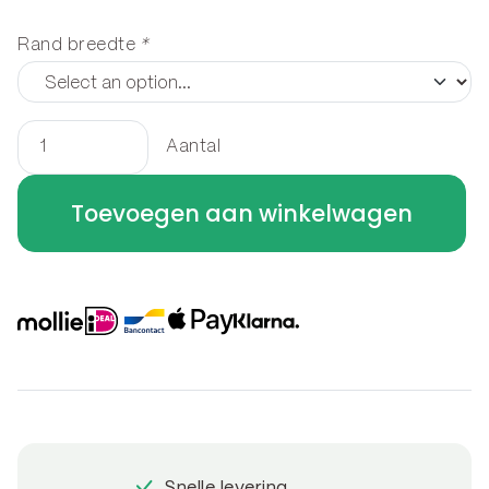
Rand breedte
*
Aantal
Houtopslag
staand
Toevoegen aan winkelwagen
50
x
50
x
50
cm
aantal
Snelle levering