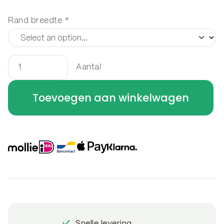
Rand breedte
*
Aantal
Houtopslag
staand
Toevoegen aan winkelwagen
50
x
50
x
30
cm
aantal
Snelle levering