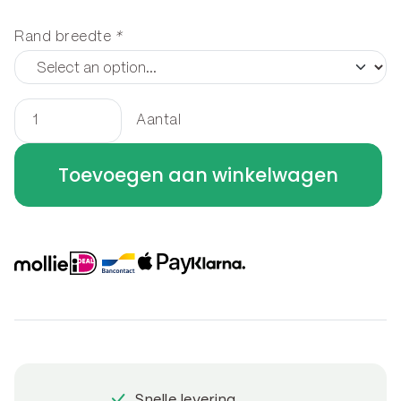
Rand breedte
*
Aantal
Houtopslag
staand
Toevoegen aan winkelwagen
200
x
80
x
30
cm
aantal
Snelle levering