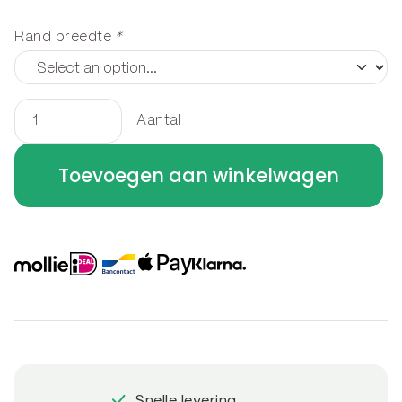
Rand breedte
*
Aantal
Houtopslag
staand
Toevoegen aan winkelwagen
200
x
180
x
50
cm
aantal
Snelle levering