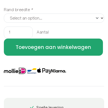
Rand breedte
*
Aantal
Houtopslag
staand
Toevoegen aan winkelwagen
200
x
140
x
50
cm
aantal
Snelle levering