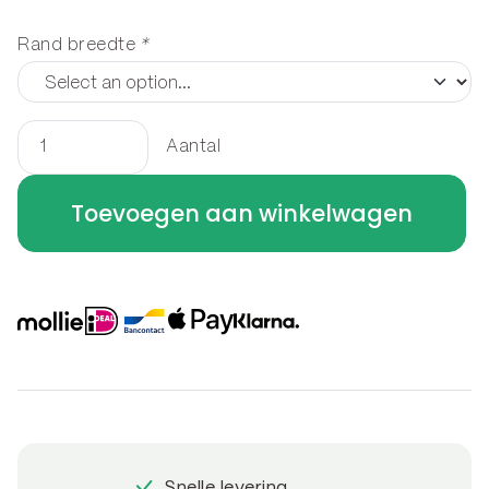
Rand breedte
*
Aantal
Houtopslag
staand
Toevoegen aan winkelwagen
180
x
100
x
40
cm
aantal
Snelle levering