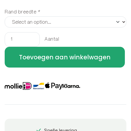
Rand breedte
*
Aantal
Houtopslag
staand
Toevoegen aan winkelwagen
150
x
100
x
40
cm
aantal
Snelle levering