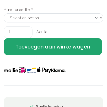
Rand breedte
*
Aantal
Houtopslag
staand
Toevoegen aan winkelwagen
100
x
60
x
50
cm
aantal
Snelle levering