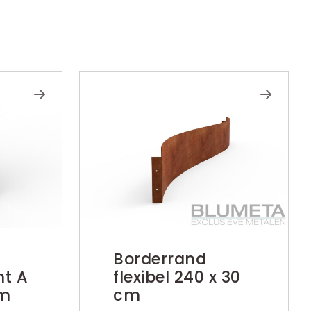
Borderrand
ht A
flexibel 240 x 30
cm
cm