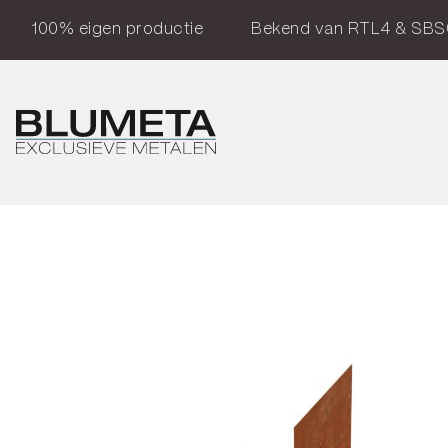
100% eigen productie
Bekend van RTL4 & SBS