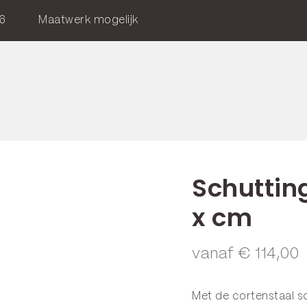
6
Maatwerk mogelijk
Schuttin
x cm
vanaf
€
114,00
Met de cortenstaal s