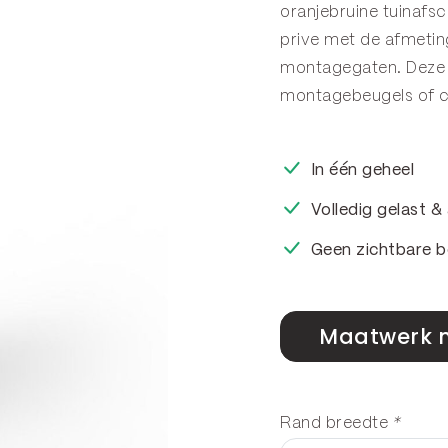
oranjebruine tuinafs
prive met de afmeti
montagegaten. Deze 
montagebeugels of co
In één geheel
Volledig gelast 
Geen zichtbare b
Maatwerk 
Rand breedte
*