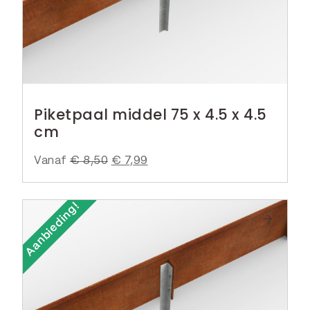
Piketpaal middel 75 x 4.5 x 4.5
cm
Vanaf
€
8,50
O
€
7,99
H
o
u
r
i
Aanbieding!
s
d
p
i
r
g
o
e
n
p