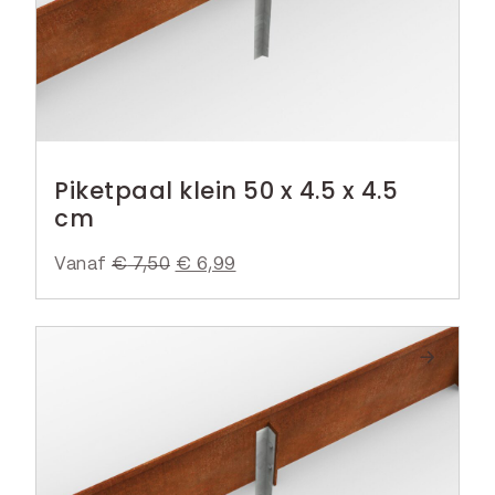
k
r
e
i
l
j
i
s
j
i
k
s
Piketpaal klein 50 x 4.5 x 4.5
e
:
cm
p
€
r
Vanaf
€
7,50
O
€
6,99
H
i
7
o
u
j
,
r
i
s
9
s
d
w
9
p
i
a
.
r
g
s
o
e
:
n
p