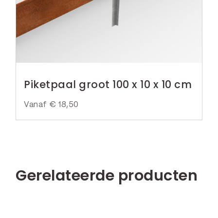
€
k
r
e
i
7
l
j
,
i
s
5
j
i
0
k
s
Piketpaal groot 100 x 10 x 10 cm
.
e
:
p
€
Vanaf
€
18,50
r
i
7
j
,
s
9
w
9
Gerelateerde producten
a
.
s
: