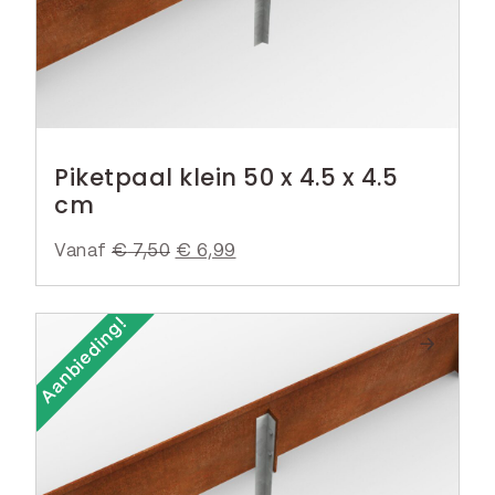
Piketpaal klein 50 x 4.5 x 4.5
cm
Vanaf
€
7,50
O
€
6,99
H
o
u
r
i
Aanbieding!
s
d
p
i
r
g
o
e
n
p