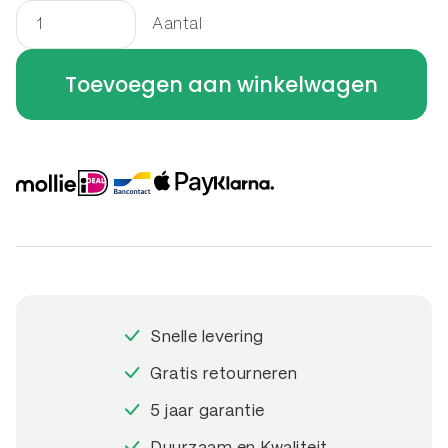
Aantal
Borderrand
felsrand
Toevoegen aan winkelwagen
-
bocht
B
30
x
30
x
40
cm
Snelle levering
aantal
Gratis retourneren
5 jaar garantie