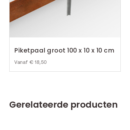
€
k
r
e
i
7
l
j
,
i
s
5
j
i
0
k
s
Piketpaal groot 100 x 10 x 10 cm
.
e
:
p
€
Vanaf
€
18,50
r
i
7
j
,
s
9
w
9
Gerelateerde producten
a
.
s
: