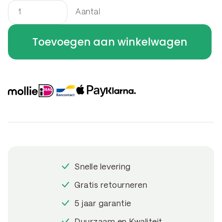
Aantal
Borderrand
felsrand
Toevoegen aan winkelwagen
-
bocht
A
30
x
30
x
20
cm
Snelle levering
aantal
Gratis retourneren
5 jaar garantie