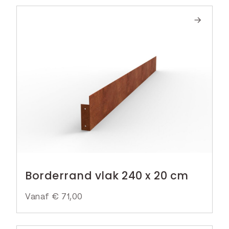
€
8
,
5
0
.
Borderrand vlak 240 x 20 cm
Vanaf
€
71,00