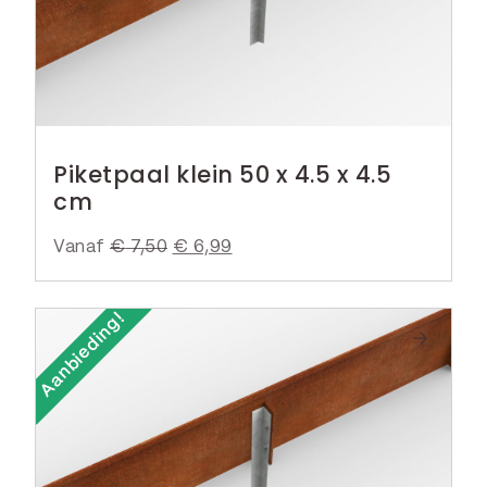
Piketpaal klein 50 x 4.5 x 4.5
cm
Vanaf
€
7,50
O
€
6,99
H
o
u
r
i
Aanbieding!
s
d
p
i
r
g
o
e
n
p