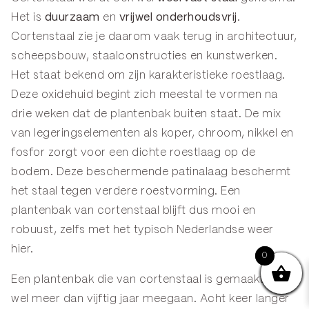
Het is
duurzaam
en
vrijwel onderhoudsvrij
.
Cortenstaal zie je daarom vaak terug in architectuur,
scheepsbouw, staalconstructies en kunstwerken.
Het staat bekend om zijn karakteristieke roestlaag.
Deze oxidehuid begint zich meestal te vormen na
drie weken dat de plantenbak buiten staat. De mix
van legeringselementen als koper, chroom, nikkel en
fosfor zorgt voor een dichte roestlaag op de
bodem. Deze beschermende patinalaag beschermt
het staal tegen verdere roestvorming. Een
plantenbak van cortenstaal blijft dus mooi en
robuust, zelfs met het typisch Nederlandse weer
hier.
0
0
Een plantenbak die van cortenstaal is gemaakt, kan
wel meer dan vijftig jaar meegaan. Acht keer
langer