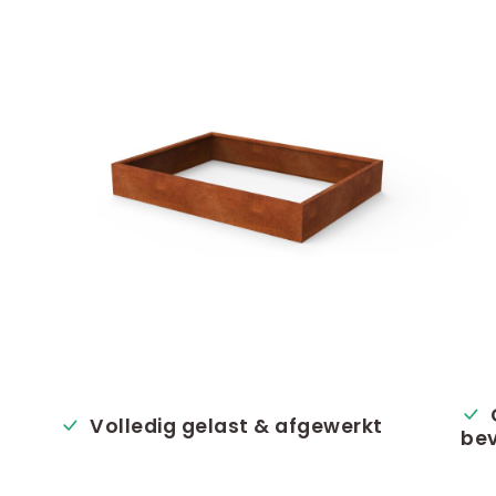
Volledig gelast & afgewerkt
bev