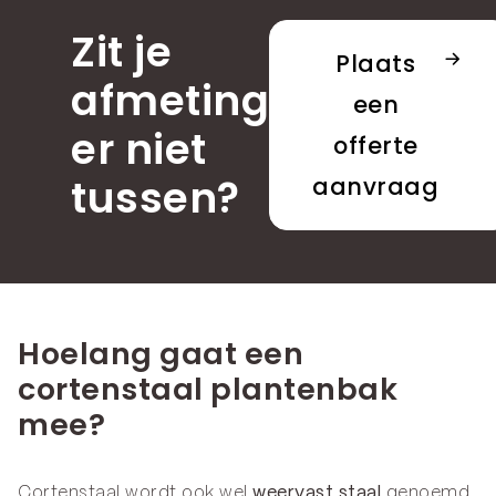
Zit je
Plaats
afmeting
een
er niet
offerte
tussen?
aanvraag
Hoelang gaat een
cortenstaal plantenbak
mee?
Cortenstaal wordt ook wel
weervast staal
genoemd.