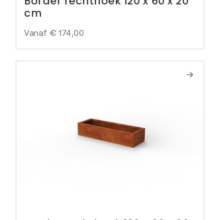
Border rechthoek 120 x 60 x 20
cm
Vanaf
€
174,00