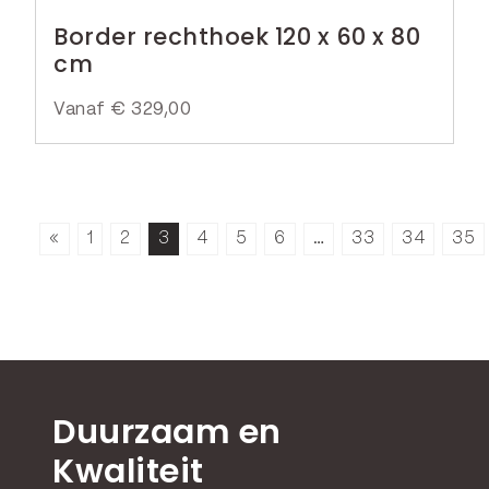
Border rechthoek 120 x 60 x 80
cm
Vanaf
€
329,00
«
1
2
3
4
5
6
…
33
34
35
Duurzaam en
Kwaliteit