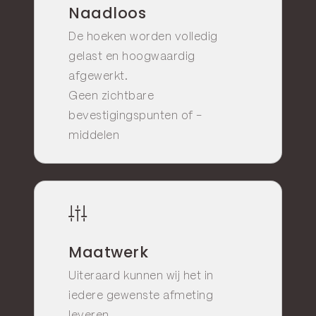
Naadloos
De hoeken worden volledig
gelast en hoogwaardig
afgewerkt.
Geen zichtbare
bevestigingspunten of -
middelen
Maatwerk
Uiteraard kunnen wij het in
iedere gewenste afmeting
leveren.