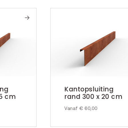
ing
Kantopsluiting
15 cm
rand 300 x 20 cm
Vanaf
€
60,00