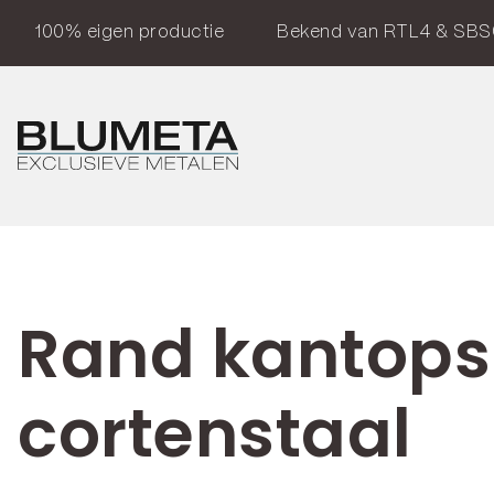
100% eigen productie
Bekend van RTL4 & SBS
Rand kantops
cortenstaal