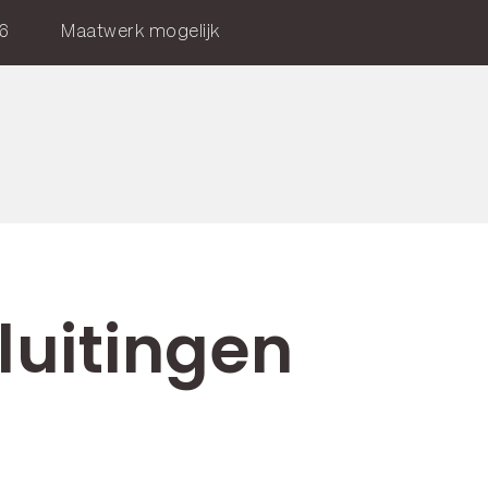
6
Maatwerk mogelijk
luitingen