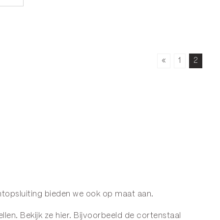
«
1
2
antopsluiting bieden we ook op maat aan.
llen. Bekijk ze
hier.
Bijvoorbeeld de cortenstaal