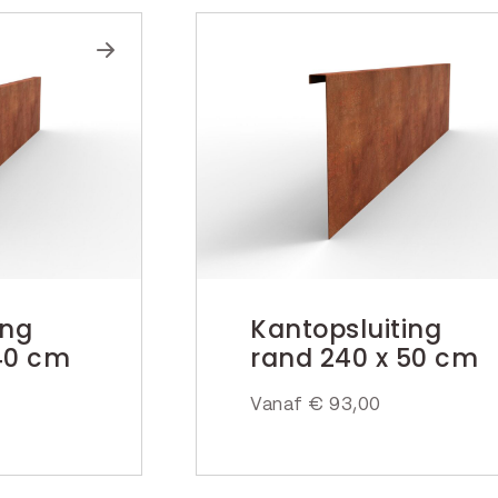
ing
Kantopsluiting
40 cm
rand 240 x 50 cm
Vanaf
€
93,00