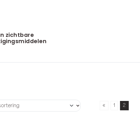
n zichtbare
igingsmiddelen
«
1
2